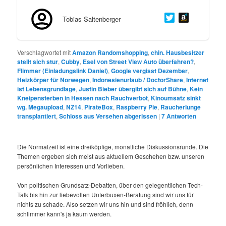
Tobias Saltenberger
Verschlagwortet mit
Amazon Randomshopping
,
chin. Hausbesitzer
stellt sich stur
,
Cubby
,
Esel von Street View Auto überfahren?
,
Flimmer (Einladungslink Daniel)
,
Google vergisst Dezember
,
Heizkörper für Norwegen
,
Indonesienurlaub / DoctorShare
,
Internet
ist Lebensgrundlage
,
Justin Bieber übergibt sich auf Bühne
,
Kein
Kneipensterben in Hessen nach Rauchverbot
,
Kinoumsatz sinkt
wg. Megaupload
,
NZ14
,
PirateBox
,
Raspberry Pie
,
Raucherlunge
transplantiert
,
Schloss aus Versehen abgerissen
|
7
Antworten
Die Normalzeit ist eine dreiköpfige, monatliche Diskussionsrunde. Die
Themen ergeben sich meist aus aktuellem Geschehen bzw. unseren
persönlichen Interessen und Vorlieben.
Von politischen Grundsatz-Debatten, über den gelegentlichen Tech-
Talk bis hin zur liebevollen Unterbuxen-Beratung sind wir uns für
nichts zu schade. Also setzen wir uns hin und sind fröhlich, denn
schlimmer kann's ja kaum werden.