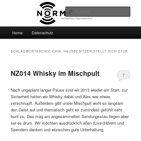
Zum
Zum
Boulevardesque Gegenwartsthemen
primären
sekundären
Such
Inhalt
Inhalt
springen
springen
Normalzeit
Hauptmenü
Home
Datenschutz
SCHLAGWORTARCHIV:
CHIN. HAUSBESITZER STELLT SICH STUR
NZ014 Whisky im Mischpult
7
Nach ungeplant langer Pause sind wir 2013 wieder am Start, zur
Sicherheit hatten wir Whisky dabei und Alex war etwas
verschnupft. Außerdem gibt unser Mischpult wohl so langsam
den Geist auf und thematisch geht es zumindest gefühlt sehr
bunt zu. Das mag am angesammelten Sendungsstau liegen aber
sei es drum. Wir möchten ausdrücklich allen (Live-)Hörern und
Spendern danken und wünschen gute Unterhaltung.