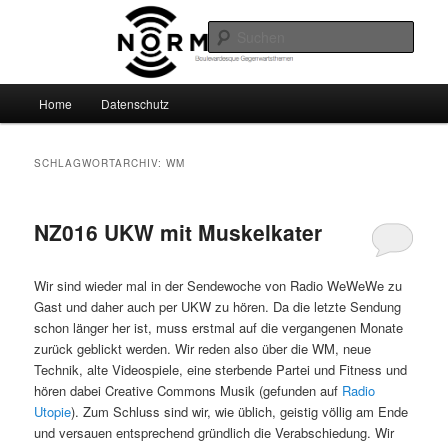
Zum
Zum
Boulevardesque Gegenwartsthemen
primären
sekundären
Such
Inhalt
Inhalt
springen
springen
Normalzeit
Hauptmenü
Home
Datenschutz
SCHLAGWORTARCHIV:
WM
NZ016 UKW mit Muskelkater
Wir sind wieder mal in der Sendewoche von Radio WeWeWe zu
Gast und daher auch per UKW zu hören. Da die letzte Sendung
schon länger her ist, muss erstmal auf die vergangenen Monate
zurück geblickt werden. Wir reden also über die WM, neue
Technik, alte Videospiele, eine sterbende Partei und Fitness und
hören dabei Creative Commons Musik (gefunden auf
Radio
Utopie
). Zum Schluss sind wir, wie üblich, geistig völlig am Ende
und versauen entsprechend gründlich die Verabschiedung. Wir