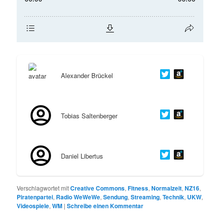
Alexander Brückel
Tobias Saltenberger
Daniel Libertus
Verschlagwortet mit
Creative Commons
,
Fitness
,
Normalzeit
,
NZ16
,
Piratenpartei
,
Radio WeWeWe
,
Sendung
,
Streaming
,
Technik
,
UKW
,
Videospiele
,
WM
|
Schreibe einen Kommentar