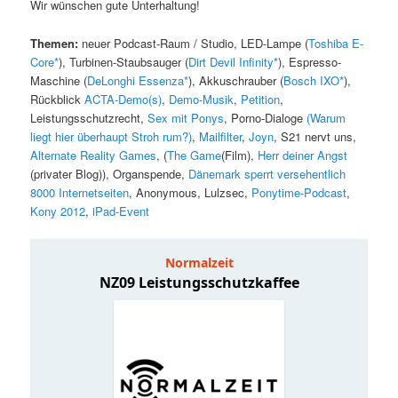
Wir wünschen gute Unterhaltung!
Themen:
neuer Podcast-Raum / Studio, LED-Lampe (
Toshiba E-
Core*
), Turbinen-Staubsauger (
Dirt Devil Infinity*
), Espresso-
Maschine (
DeLonghi Essenza*
), Akkuschrauber (
Bosch IXO*
),
Rückblick
ACTA-Demo(s)
,
Demo-Musik
,
Petition
,
Leistungsschutzrecht,
Sex mit Ponys
, Porno-Dialoge
(Warum
liegt hier überhaupt Stroh rum?)
,
Mailfilter
,
Joyn
, S21 nervt uns,
Alternate Reality Games
, (
The Game
(Film),
Herr deiner Angst
(privater Blog)), Organspende,
Dänemark sperrt versehentlich
8000 Internetseiten
, Anonymous, Lulzsec,
Ponytime-Podcast
,
Kony 2012
,
iPad-Event