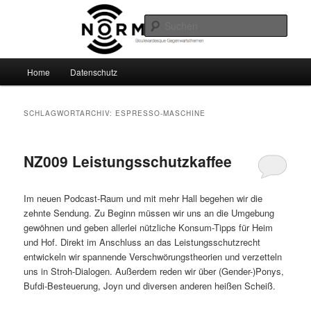
Zum
Zum
Boulevardesque Gegenwartsthemen
primären
sekundären
Such
Inhalt
Inhalt
springen
springen
Normalzeit
Hauptmenü
Home
Datenschutz
SCHLAGWORTARCHIV:
ESPRESSO-MASCHINE
NZ009 Leistungsschutzkaffee
Im neuen Podcast-Raum und mit mehr Hall begehen wir die
zehnte Sendung. Zu Beginn müssen wir uns an die Umgebung
gewöhnen und geben allerlei nützliche Konsum-Tipps für Heim
und Hof. Direkt im Anschluss an das Leistungsschutzrecht
entwickeln wir spannende Verschwörungstheorien und verzetteln
uns in Stroh-Dialogen. Außerdem reden wir über (Gender-)Ponys,
Bufdi-Besteuerung, Joyn und diversen anderen heißen Scheiß.