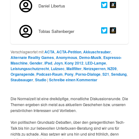
Daniel Libertus
Tobias Saltenberger
Verschlagwortet mit
ACTA
,
ACTA-Petition
,
Akkuschrauber
,
Alternate Reality Games
,
Anonymous
,
Demo-Musik
,
Espresso-
Maschine
,
Gender
,
iPad
,
Joyn
,
Kony 2012
,
LED-Lampe
,
Leistungsschutzrecht
,
Lulzsec
,
Mailfilter
,
Netzsperren
,
NZ09
,
Organspende
,
Podcast-Raum
,
Pony
,
Porno-Dialoge
,
S21
,
Sendung
,
Staubsauger
,
Studio
|
Schreibe einen Kommentar
Die Normalzeit ist eine dreiköpfige, monatliche Diskussionsrunde. Die
Themen ergeben sich meist aus aktuellem Geschehen bzw. unseren
persönlichen Interessen und Vorlieben.
Von politischen Grundsatz-Debatten, über den gelegentlichen Tech-
Talk bis hin zur liebevollen Unterbuxen-Beratung sind wir uns für
nichts zu schade. Also setzen wir uns hin und sind fröhlich, denn