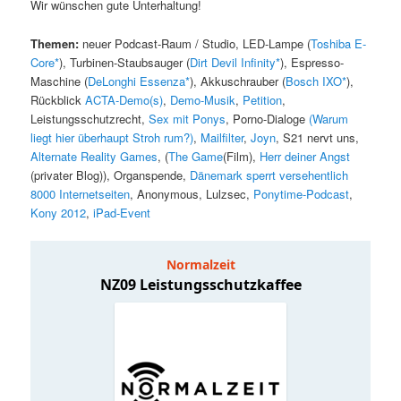
Wir wünschen gute Unterhaltung!
Themen:
neuer Podcast-Raum / Studio, LED-Lampe (
Toshiba E-
Core*
), Turbinen-Staubsauger (
Dirt Devil Infinity*
), Espresso-
Maschine (
DeLonghi Essenza*
), Akkuschrauber (
Bosch IXO*
),
Rückblick
ACTA-Demo(s)
,
Demo-Musik
,
Petition
,
Leistungsschutzrecht,
Sex mit Ponys
, Porno-Dialoge
(Warum
liegt hier überhaupt Stroh rum?)
,
Mailfilter
,
Joyn
, S21 nervt uns,
Alternate Reality Games
, (
The Game
(Film),
Herr deiner Angst
(privater Blog)), Organspende,
Dänemark sperrt versehentlich
8000 Internetseiten
, Anonymous, Lulzsec,
Ponytime-Podcast
,
Kony 2012
,
iPad-Event