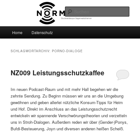
Zum
Zum
Boulevardesque Gegenwartsthemen
primären
sekundären
Such
Inhalt
Inhalt
springen
springen
Normalzeit
Hauptmenü
Home
Datenschutz
SCHLAGWORTARCHIV:
PORNO-DIALOGE
NZ009 Leistungsschutzkaffee
Im neuen Podcast-Raum und mit mehr Hall begehen wir die
zehnte Sendung. Zu Beginn müssen wir uns an die Umgebung
gewöhnen und geben allerlei nützliche Konsum-Tipps für Heim
und Hof. Direkt im Anschluss an das Leistungsschutzrecht
entwickeln wir spannende Verschwörungstheorien und verzetteln
uns in Stroh-Dialogen. Außerdem reden wir über (Gender-)Ponys,
Bufdi-Besteuerung, Joyn und diversen anderen heißen Scheiß.