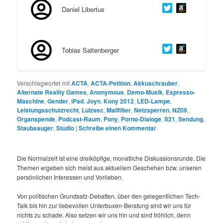
Daniel Libertus
Tobias Saltenberger
Verschlagwortet mit
ACTA
,
ACTA-Petition
,
Akkuschrauber
,
Alternate Reality Games
,
Anonymous
,
Demo-Musik
,
Espresso-
Maschine
,
Gender
,
iPad
,
Joyn
,
Kony 2012
,
LED-Lampe
,
Leistungsschutzrecht
,
Lulzsec
,
Mailfilter
,
Netzsperren
,
NZ09
,
Organspende
,
Podcast-Raum
,
Pony
,
Porno-Dialoge
,
S21
,
Sendung
,
Staubsauger
,
Studio
|
Schreibe einen Kommentar
Die Normalzeit ist eine dreiköpfige, monatliche Diskussionsrunde. Die
Themen ergeben sich meist aus aktuellem Geschehen bzw. unseren
persönlichen Interessen und Vorlieben.
Von politischen Grundsatz-Debatten, über den gelegentlichen Tech-
Talk bis hin zur liebevollen Unterbuxen-Beratung sind wir uns für
nichts zu schade. Also setzen wir uns hin und sind fröhlich, denn