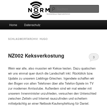
Zum
Zum
Boulevardesque Gegenwartsthemen
primären
sekundären
Such
Inhalt
Inhalt
springen
springen
Normalzeit
Hauptmenü
Home
Datenschutz
SCHLAGWORTARCHIV:
HUGO
NZ002 Keksverkostung
3
Wein war alle, also mussten wir Kekse testen. Dazu quatschen
wir uns einmal quer durch die Landschaft inkl. Rückblick bzw.
Update zu unserem Lieblings-Griechen. Irgendwie schaffen wir
den Bogen von alten Telefonen über alte Telefon-Spiele im TV
zur modernen Amtsstube. Außerdem sind wir mal wieder mit
unserem Innenminister unzufrieden, versuchen den Unterschied
zwischen Zetteln und Internet rauszufinden und scheitern
mittelprächtig an einer Netbook-Kaufempfehlung für Daniel.