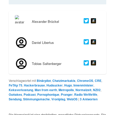
Alexander Brückel
Daniel Libertus
Tobias Saltenberger
Verschlagwortet mit
Binärpilot
,
Chatzimarkakis
,
ChromeOS
,
CRE
,
FeTAp 75
,
Hackerbrause
,
Hudsucker
,
Hugo
,
Innenminister
,
Keksverkostung
,
Man from earth
,
Metropolis
,
Normalzeit
,
NZ02
,
Outtakes
,
Podcast
,
Pornophonique
,
Pranger
,
Radio WeWeWe
,
Sendung
,
Stimmungsmache
,
Vroniplag
,
WebOS
|
3
Antworten
Die Normalzeit ist eine dreiköpfige, monatliche Diskussionsrunde. Die