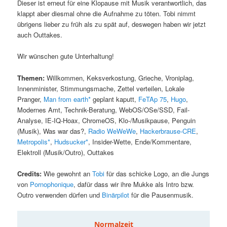
Dieser ist erneut für eine Klopause mit Musik verantwortlich, das
klappt aber diesmal ohne die Aufnahme zu töten. Tobi nimmt
übrigens lieber zu früh als zu spät auf, deswegen haben wir jetzt
auch Outtakes.
Wir wünschen gute Unterhaltung!
Themen:
Willkommen, Keksverkostung, Grieche, Vroniplag,
Innenminister, Stimmungsmache, Zettel verteilen, Lokale
Pranger,
Man from earth*
geplant kaputt,
FeTAp 75
,
Hugo
,
Modernes Amt, Technik-Beratung, WebOS/OSe/SSD, Fail-
Analyse, IE-IQ-Hoax, ChromeOS, Klo-/Musikpause, Penguin
(Musik), Was war das?,
Radio WeWeWe
,
Hackerbrause-CRE
,
Metropolis*
,
Hudsucker*
, Insider-Wette, Ende/Kommentare,
Elektroll (Musik/Outro), Outtakes
Credits:
Wie gewohnt an
Tobi
für das schicke Logo, an die Jungs
von
Pornophonique
, dafür dass wir ihre Mukke als Intro bzw.
Outro verwenden dürfen und
Binärpilot
für die Pausenmusik.