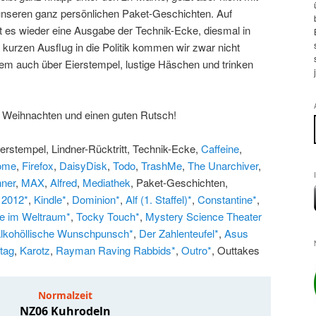
unseren ganz persönlichen Paket-Geschichten. Auf
 es wieder eine Ausgabe der Technik-Ecke, diesmal in
kurzen Ausflug in die Politik kommen wir zwar nicht
em auch über Eierstempel, lustige Häschen und trinken
.
e Weihnachten und einen guten Rutsch!
ierstempel, Lindner-Rücktritt, Technik-Ecke,
Caffeine
,
ome
,
Firefox
,
DaisyDisk
,
Todo
,
TrashMe
,
The Unarchiver
,
ner
,
MAX
,
Alfred
,
Mediathek
, Paket-Geschichten,
 2012*
,
Kindle*
,
Dominion*
,
Alf (1. Staffel)*
,
Constantine*
,
e im Weltraum*
,
Tocky Touch*
,
Mystery Science Theater
alkohöllische Wunschpunsch*
,
Der Zahlenteufel*
,
Asus
tag
,
Karotz
,
Rayman Raving Rabbids*
,
Outro*
, Outtakes