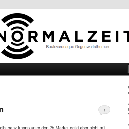
hemen
n
1
bt ganz knapp unter den 2h-Marke, geizt aber nicht mit