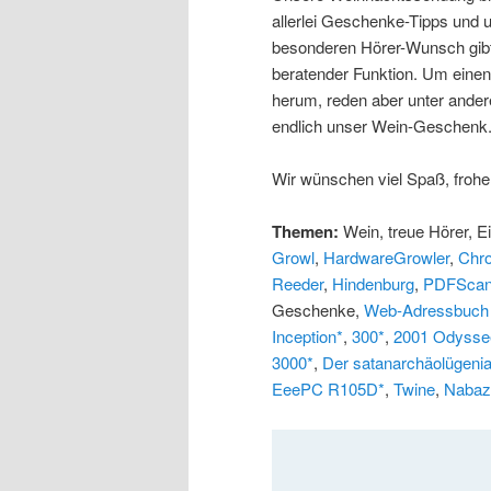
allerlei Geschenke-Tipps und 
besonderen Hörer-Wunsch gibt
beratender Funktion. Um einen 
herum, reden aber unter ander
endlich unser Wein-Geschenk
Wir wünschen viel Spaß, froh
Themen:
Wein, treue Hörer, E
Growl
,
HardwareGrowler
,
Chr
Reeder
,
Hindenburg
,
PDFScan
Geschenke,
Web-Adressbuch
Inception*
,
300*
,
2001 Odysse
3000*
,
Der satanarchäolügeni
EeePC R105D*
,
Twine
,
Nabaz