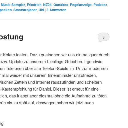
 Music Sampler
,
Friedrich
,
NZ04
,
Outtakes
,
Pegelanzeige
,
Podcast
,
packen
,
Staatstrojaner
,
Uhl
|
3
Antworten
ostung
3
ir Kekse testen. Dazu quatschen wir uns einmal quer durch
k bzw. Update zu unserem Lieblings-Griechen. Irgendwie
ten Telefonen über alte Telefon-Spiele im TV zur modernen
 mal wieder mit unserem Innenminister unzufrieden,
schen Zetteln und Internet rauszufinden und scheitern
-Kaufempfehlung für Daniel. Dieser ist erneut für eine
lich, das klappt aber diesmal ohne die Aufnahme zu töten.
früh als zu spät auf, deswegen haben wir jetzt auch
ng!