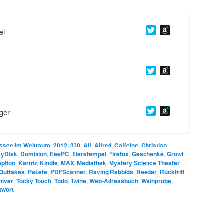
el
ger
ssee im Weltraum
,
2012
,
300
,
Alf
,
Alfred
,
Caffeine
,
Christian
syDisk
,
Dominion
,
EeePC
,
Eierstempel
,
Firefox
,
Geschenke
,
Growl
,
eption
,
Karotz
,
Kindle
,
MAX
,
Mediathek
,
Mystery Science Theater
Outtakes
,
Pakete
,
PDFScanner
,
Raving Rabbids
,
Reeder
,
Rücktritt
,
hiver
,
Tocky Touch
,
Todo
,
Twine
,
Web-Adressbuch
,
Weinprobe
,
twort