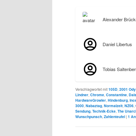
Alexander Brück
Daniel Libertus
Tobias Saltenber
Verschlagwortet mit
105D
,
2001 Ody
Lindner
,
Chrome
,
Constantine
,
Dai
HardwareGrowler
,
Hindenburg
,
Inc
3000
,
Nabaztag
,
Normalzeit
,
NZ06
,
Sendung
,
Technik-Ecke
,
The Unarc
Wunschpunsch
,
Zahlenteufel
|
1
An