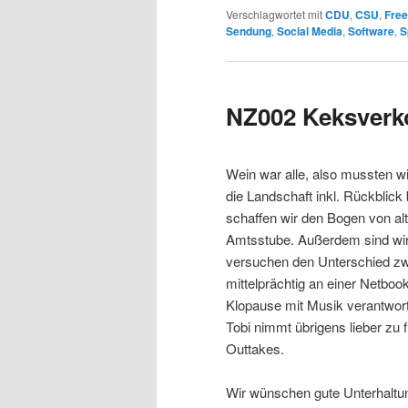
Verschlagwortet mit
CDU
,
CSU
,
Free
Sendung
,
Social Media
,
Software
,
S
NZ002 Keksverk
Wein war alle, also mussten w
die Landschaft inkl. Rückblic
schaffen wir den Bogen von al
Amtsstube. Außerdem sind wir
versuchen den Unterschied zwi
mittelprächtig an einer Netbook
Klopause mit Musik verantwort
Tobi nimmt übrigens lieber zu 
Outtakes.
Wir wünschen gute Unterhaltu