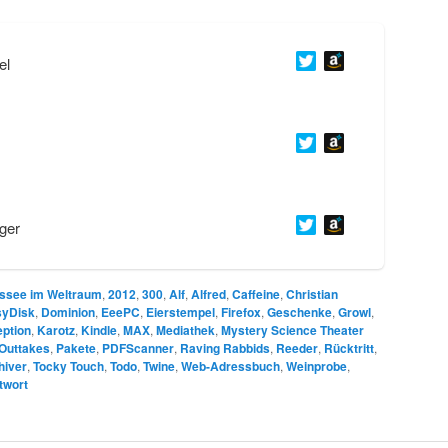
el
ger
ssee im Weltraum
,
2012
,
300
,
Alf
,
Alfred
,
Caffeine
,
Christian
syDisk
,
Dominion
,
EeePC
,
Eierstempel
,
Firefox
,
Geschenke
,
Growl
,
eption
,
Karotz
,
Kindle
,
MAX
,
Mediathek
,
Mystery Science Theater
Outtakes
,
Pakete
,
PDFScanner
,
Raving Rabbids
,
Reeder
,
Rücktritt
,
hiver
,
Tocky Touch
,
Todo
,
Twine
,
Web-Adressbuch
,
Weinprobe
,
twort