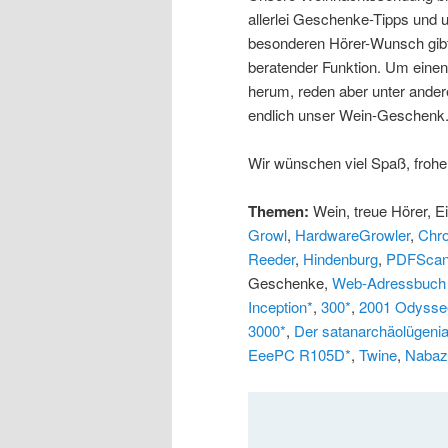
allerlei Geschenke-Tipps und 
besonderen Hörer-Wunsch gibt
beratender Funktion. Um einen 
herum, reden aber unter ander
endlich unser Wein-Geschenk
Wir wünschen viel Spaß, froh
Themen:
Wein, treue Hörer, E
Growl
,
HardwareGrowler
,
Chr
Reeder
,
Hindenburg
,
PDFScan
Geschenke,
Web-Adressbuch
Inception*
,
300*
,
2001 Odysse
3000*
,
Der satanarchäolügeni
EeePC R105D*
,
Twine
,
Nabaz