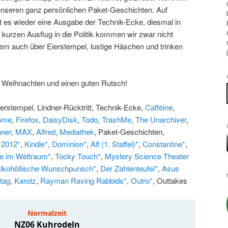
unseren ganz persönlichen Paket-Geschichten. Auf
 es wieder eine Ausgabe der Technik-Ecke, diesmal in
kurzen Ausflug in die Politik kommen wir zwar nicht
em auch über Eierstempel, lustige Häschen und trinken
.
e Weihnachten und einen guten Rutsch!
ierstempel, Lindner-Rücktritt, Technik-Ecke,
Caffeine
,
ome
,
Firefox
,
DaisyDisk
,
Todo
,
TrashMe
,
The Unarchiver
,
ner
,
MAX
,
Alfred
,
Mediathek
, Paket-Geschichten,
 2012*
,
Kindle*
,
Dominion*
,
Alf (1. Staffel)*
,
Constantine*
,
e im Weltraum*
,
Tocky Touch*
,
Mystery Science Theater
alkohöllische Wunschpunsch*
,
Der Zahlenteufel*
,
Asus
tag
,
Karotz
,
Rayman Raving Rabbids*
,
Outro*
, Outtakes