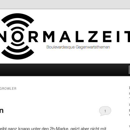
hemen
GROWLER
n
1
bt ganz knapp unter den 2h-Marke, geizt aber nicht mit