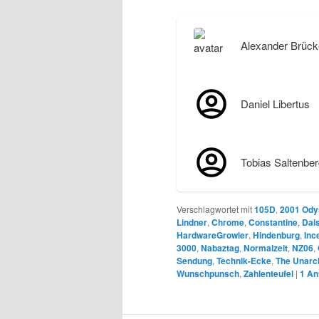
Alexander Brück
Daniel Libertus
Tobias Saltenber
Verschlagwortet mit
105D
,
2001 Ody
Lindner
,
Chrome
,
Constantine
,
Dai
HardwareGrowler
,
Hindenburg
,
Inc
3000
,
Nabaztag
,
Normalzeit
,
NZ06
,
Sendung
,
Technik-Ecke
,
The Unarc
Wunschpunsch
,
Zahlenteufel
|
1
An