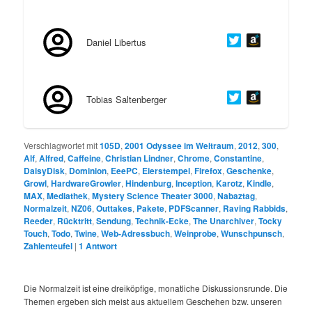
Daniel Libertus
Tobias Saltenberger
Verschlagwortet mit
105D
,
2001 Odyssee im Weltraum
,
2012
,
300
,
Alf
,
Alfred
,
Caffeine
,
Christian Lindner
,
Chrome
,
Constantine
,
DaisyDisk
,
Dominion
,
EeePC
,
Eierstempel
,
Firefox
,
Geschenke
,
Growl
,
HardwareGrowler
,
Hindenburg
,
Inception
,
Karotz
,
Kindle
,
MAX
,
Mediathek
,
Mystery Science Theater 3000
,
Nabaztag
,
Normalzeit
,
NZ06
,
Outtakes
,
Pakete
,
PDFScanner
,
Raving Rabbids
,
Reeder
,
Rücktritt
,
Sendung
,
Technik-Ecke
,
The Unarchiver
,
Tocky
Touch
,
Todo
,
Twine
,
Web-Adressbuch
,
Weinprobe
,
Wunschpunsch
,
Zahlenteufel
|
1
Antwort
Die Normalzeit ist eine dreiköpfige, monatliche Diskussionsrunde. Die
Themen ergeben sich meist aus aktuellem Geschehen bzw. unseren