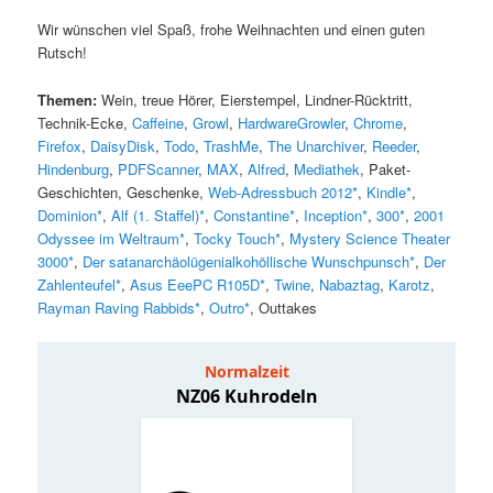
Wir wünschen viel Spaß, frohe Weihnachten und einen guten
Rutsch!
Themen:
Wein, treue Hörer, Eierstempel, Lindner-Rücktritt,
Technik-Ecke,
Caffeine
,
Growl
,
HardwareGrowler
,
Chrome
,
Firefox
,
DaisyDisk
,
Todo
,
TrashMe
,
The Unarchiver
,
Reeder
,
Hindenburg
,
PDFScanner
,
MAX
,
Alfred
,
Mediathek
, Paket-
Geschichten, Geschenke,
Web-Adressbuch 2012*
,
Kindle*
,
Dominion*
,
Alf (1. Staffel)*
,
Constantine*
,
Inception*
,
300*
,
2001
Odyssee im Weltraum*
,
Tocky Touch*
,
Mystery Science Theater
3000*
,
Der satanarchäolügenialkohöllische Wunschpunsch*
,
Der
Zahlenteufel*
,
Asus EeePC R105D*
,
Twine
,
Nabaztag
,
Karotz
,
Rayman Raving Rabbids*
,
Outro*
, Outtakes