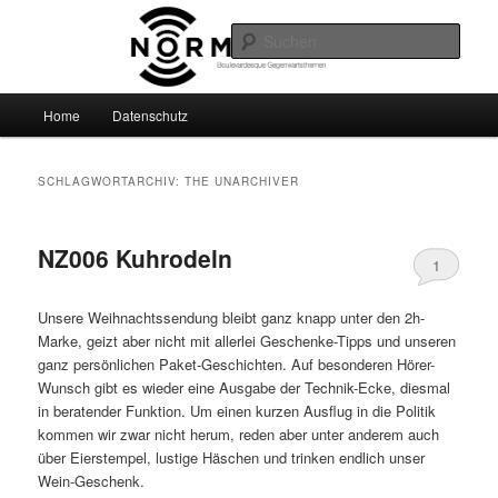
Zum
Zum
Boulevardesque Gegenwartsthemen
primären
sekundären
Such
Inhalt
Inhalt
springen
springen
Normalzeit
Hauptmenü
Home
Datenschutz
SCHLAGWORTARCHIV:
THE UNARCHIVER
NZ006 Kuhrodeln
1
Unsere Weihnachtssendung bleibt ganz knapp unter den 2h-
Marke, geizt aber nicht mit allerlei Geschenke-Tipps und unseren
ganz persönlichen Paket-Geschichten. Auf besonderen Hörer-
Wunsch gibt es wieder eine Ausgabe der Technik-Ecke, diesmal
in beratender Funktion. Um einen kurzen Ausflug in die Politik
kommen wir zwar nicht herum, reden aber unter anderem auch
über Eierstempel, lustige Häschen und trinken endlich unser
Wein-Geschenk.