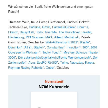
Wir wünschen viel Spaß, frohe Weihnachten und einen guten
Rutsch!
Themen:
Wein, treue Hörer, Eierstempel, Lindner-Rücktritt,
Technik-Ecke,
Caffeine
,
Growl
,
HardwareGrowler
,
Chrome
,
Firefox
,
DaisyDisk
,
Todo
,
TrashMe
,
The Unarchiver
,
Reeder
,
Hindenburg
,
PDFScanner
,
MAX
,
Alfred
,
Mediathek
, Paket-
Geschichten, Geschenke,
Web-Adressbuch 2012*
,
Kindle*
,
Dominion*
,
Alf (1. Staffel)*
,
Constantine*
,
Inception*
,
300*
,
2001
Odyssee im Weltraum*
,
Tocky Touch*
,
Mystery Science Theater
3000*
,
Der satanarchäolügenialkohöllische Wunschpunsch*
,
Der
Zahlenteufel*
,
Asus EeePC R105D*
,
Twine
,
Nabaztag
,
Karotz
,
Rayman Raving Rabbids*
,
Outro*
, Outtakes