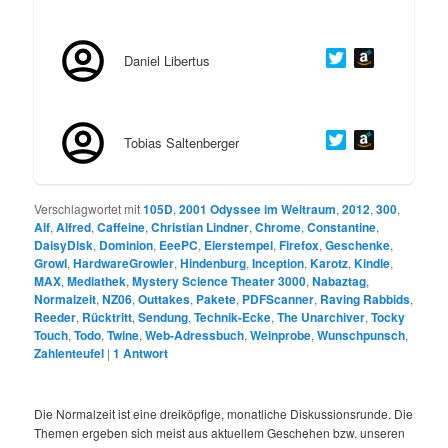
Daniel Libertus
Tobias Saltenberger
Verschlagwortet mit
105D
,
2001 Odyssee im Weltraum
,
2012
,
300
,
Alf
,
Alfred
,
Caffeine
,
Christian Lindner
,
Chrome
,
Constantine
,
DaisyDisk
,
Dominion
,
EeePC
,
Eierstempel
,
Firefox
,
Geschenke
,
Growl
,
HardwareGrowler
,
Hindenburg
,
Inception
,
Karotz
,
Kindle
,
MAX
,
Mediathek
,
Mystery Science Theater 3000
,
Nabaztag
,
Normalzeit
,
NZ06
,
Outtakes
,
Pakete
,
PDFScanner
,
Raving Rabbids
,
Reeder
,
Rücktritt
,
Sendung
,
Technik-Ecke
,
The Unarchiver
,
Tocky
Touch
,
Todo
,
Twine
,
Web-Adressbuch
,
Weinprobe
,
Wunschpunsch
,
Zahlenteufel
|
1
Antwort
Die Normalzeit ist eine dreiköpfige, monatliche Diskussionsrunde. Die
Themen ergeben sich meist aus aktuellem Geschehen bzw. unseren