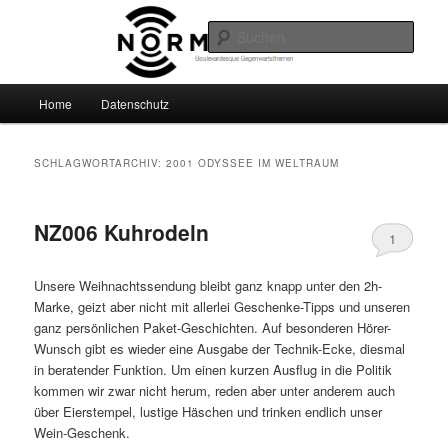
Zum
Zum
Boulevardesque Gegenwartsthemen
primären
sekundären
Such
Inhalt
Inhalt
springen
springen
Normalzeit
Hauptmenü
Home
Datenschutz
SCHLAGWORTARCHIV:
2001 ODYSSEE IM WELTRAUM
NZ006 Kuhrodeln
1
Unsere Weihnachtssendung bleibt ganz knapp unter den 2h-
Marke, geizt aber nicht mit allerlei Geschenke-Tipps und unseren
ganz persönlichen Paket-Geschichten. Auf besonderen Hörer-
Wunsch gibt es wieder eine Ausgabe der Technik-Ecke, diesmal
in beratender Funktion. Um einen kurzen Ausflug in die Politik
kommen wir zwar nicht herum, reden aber unter anderem auch
über Eierstempel, lustige Häschen und trinken endlich unser
Wein-Geschenk.