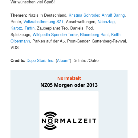
Wir wünschen viel Spaß!
Themen:
Nazis in Deutschland,
Kristina Schröder
,
Anrulf Baring
,
Rente,
Volksabstimmung S21
, Abschweifungen,
Nabaztag
,
Karotz
,
Finfin
, Zauberplanet Teo, Daniels iPod,
Spielzeuge,
Wikipedia Spenden-Terror
,
Bloomberg-Rant
,
Keith
Olbermann
, Parken auf der A5, Post-Gender, Guttenberg-Revival,
VDS
Credits:
Dope Stars Inc.
(
Album*
) für Intro-/Outro