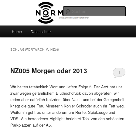
Zum
Zum
Boulevardesque Gegenwartsthemen
primären
sekundären
Such
Inhalt
Inhalt
springen
springen
Normalzeit
Hauptmenü
Home
Datenschutz
SCHLAGWORTARCHIV:
NZ05
NZ005 Morgen oder 2013
1
Wir halten tatsächlich Wort und liefern Folge 5. Der Arzt hat uns
zwar wegen gefährlichem Bluthochdruck davon abgeraten, wir
reden aber natürlich trotzdem über Nazis und bei der Gelegenheit
kriegt die gute Frau Ministerin
Köhler
Schröder auch ihr Fett weg.
Weiterhin geht es unter anderem um Rente, Spielzeuge und
VDS. Als besonderes Highlight berichtet Tobi von den schönsten
Parkplätzen auf der A5.