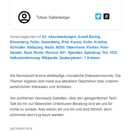
Tobias Saltenberger
Verschlagwortet mit
A5
,
Abschweifungen
,
Arnulf Baring
,
Bloomberg
,
Finfin
,
Guttenberg
,
iPod
,
Karotz
,
Keith
,
Kristina
Schröder
,
Nabaztag
,
Nazis
,
NZ05
,
Olbermann
,
Parken
,
Post-
Gender
,
Rant
,
Rente
,
Revival
,
S21
,
Spenden
,
Spielzeug
,
Teo
,
VDS
,
Volksabstimmung
,
Wikipedia
,
Zauberplanet
|
1
Antwort
Die Normalzeit ist eine dreiköpfige, monatliche Diskussionsrunde. Die
Themen ergeben sich meist aus aktuellem Geschehen bzw. unseren
persönlichen Interessen und Vorlieben.
Von politischen Grundsatz-Debatten, über den gelegentlichen Tech-
Talk bis hin zur liebevollen Unterbuxen-Beratung sind wir uns für
nichts zu schade. Also setzen wir uns hin und sind fröhlich, denn
schlimmer kann's ja kaum werden.
ABONNIEREN