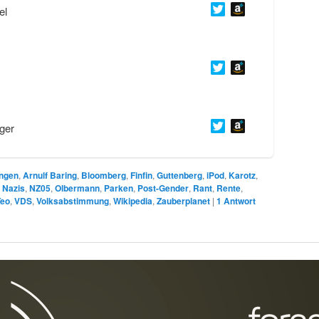
el
ger
ngen
,
Arnulf Baring
,
Bloomberg
,
Finfin
,
Guttenberg
,
iPod
,
Karotz
,
,
Nazis
,
NZ05
,
Olbermann
,
Parken
,
Post-Gender
,
Rant
,
Rente
,
Teo
,
VDS
,
Volksabstimmung
,
Wikipedia
,
Zauberplanet
|
1
Antwort