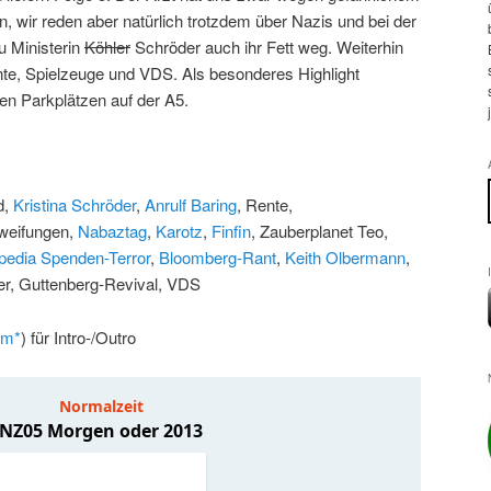
 wir reden aber natürlich trotzdem über Nazis und bei der
u Ministerin
Köhler
Schröder auch ihr Fett weg. Weiterhin
te, Spielzeuge und VDS. Als besonderes Highlight
en Parkplätzen auf der A5.
d,
Kristina Schröder
,
Anrulf Baring
, Rente,
weifungen,
Nabaztag
,
Karotz
,
Finfin
, Zauberplanet Teo,
pedia Spenden-Terror
,
Bloomberg-Rant
,
Keith Olbermann
,
er, Guttenberg-Revival, VDS
um*
) für Intro-/Outro