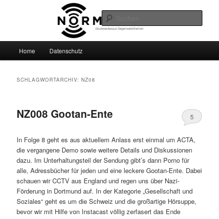
Zum
Zum
Boulevardesque Gegenwartsthemen
primären
sekundären
Such
Inhalt
Inhalt
springen
springen
Normalzeit
Hauptmenü
Home
Datenschutz
SCHLAGWORTARCHIV:
NZ08
NZ008 Gootan-Ente
5
In Folge 8 geht es aus aktuellem Anlass erst einmal um ACTA,
die vergangene Demo sowie weitere Details und Diskussionen
dazu. Im Unterhaltungsteil der Sendung gibt’s dann Porno für
alle, Adressbücher für jeden und eine leckere Gootan-Ente. Dabei
schauen wir CCTV aus England und regen uns über Nazi-
Förderung in Dortmund auf. In der Kategorie „Gesellschaft und
Soziales“ geht es um die Schweiz und die großartige Hörsuppe,
bevor wir mit Hilfe von Instacast völlig zerfasert das Ende