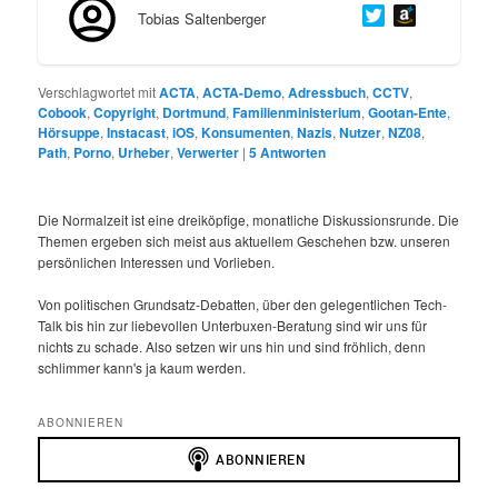
Tobias Saltenberger
Verschlagwortet mit
ACTA
,
ACTA-Demo
,
Adressbuch
,
CCTV
,
Cobook
,
Copyright
,
Dortmund
,
Familienministerium
,
Gootan-Ente
,
Hörsuppe
,
Instacast
,
iOS
,
Konsumenten
,
Nazis
,
Nutzer
,
NZ08
,
Path
,
Porno
,
Urheber
,
Verwerter
|
5
Antworten
Die Normalzeit ist eine dreiköpfige, monatliche Diskussionsrunde. Die
Themen ergeben sich meist aus aktuellem Geschehen bzw. unseren
persönlichen Interessen und Vorlieben.
Von politischen Grundsatz-Debatten, über den gelegentlichen Tech-
Talk bis hin zur liebevollen Unterbuxen-Beratung sind wir uns für
nichts zu schade. Also setzen wir uns hin und sind fröhlich, denn
schlimmer kann's ja kaum werden.
ABONNIEREN