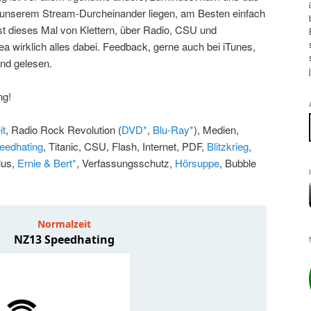
n unserem Stream-Durcheinander liegen, am Besten einfach
h ist dieses Mal von Klettern, über Radio, CSU und
a wirklich alles dabei. Feedback, gerne auch bei iTunes,
nd gelesen.
ng!
it
, Radio Rock Revolution (
DVD*
,
Blu-Ray*
), Medien,
eedhating
, Titanic, CSU, Flash, Internet, PDF,
Blitzkrieg
,
lus,
Ernie & Bert*
, Verfassungsschutz,
Hörsuppe
, Bubble