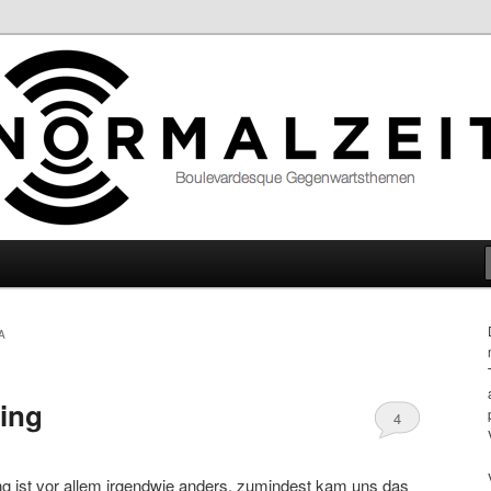
hemen
A
ing
4
ng ist vor allem irgendwie anders, zumindest kam uns das