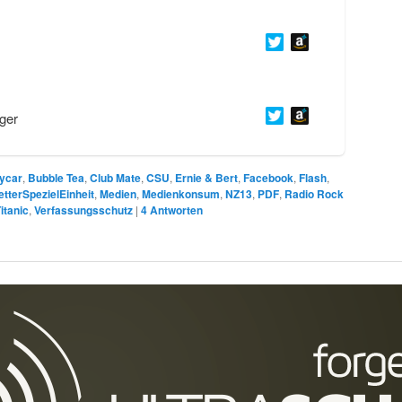
ger
ycar
,
Bubble Tea
,
Club Mate
,
CSU
,
Ernie & Bert
,
Facebook
,
Flash
,
etterSpezielEinheit
,
Medien
,
Medienkonsum
,
NZ13
,
PDF
,
Radio Rock
itanic
,
Verfassungsschutz
|
4
Antworten