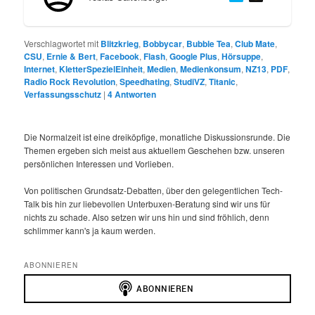
Verschlagwortet mit
Blitzkrieg
,
Bobbycar
,
Bubble Tea
,
Club Mate
,
CSU
,
Ernie & Bert
,
Facebook
,
Flash
,
Google Plus
,
Hörsuppe
,
Internet
,
KletterSpezielEinheit
,
Medien
,
Medienkonsum
,
NZ13
,
PDF
,
Radio Rock Revolution
,
Speedhating
,
StudiVZ
,
Titanic
,
Verfassungsschutz
|
4
Antworten
Die Normalzeit ist eine dreiköpfige, monatliche Diskussionsrunde. Die
Themen ergeben sich meist aus aktuellem Geschehen bzw. unseren
persönlichen Interessen und Vorlieben.
Von politischen Grundsatz-Debatten, über den gelegentlichen Tech-
Talk bis hin zur liebevollen Unterbuxen-Beratung sind wir uns für
nichts zu schade. Also setzen wir uns hin und sind fröhlich, denn
schlimmer kann's ja kaum werden.
ABONNIEREN