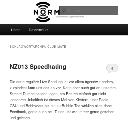
Zum
Zum
Boulevardesque Gegenwartsthemen
primären
sekundären
Such
Inhalt
Inhalt
springen
springen
Normalzeit
Hauptmenü
Home
Datenschutz
SCHLAGWORTARCHIV:
CLUB MATE
NZ013 Speedhating
4
Die erste reguläre Live-Sendung ist vor allem irgendwie anders,
zumindest kam uns das so vor. Kann aber auch gut an unserem
Stream-Durcheinander liegen, am Besten einfach gar nicht
ignorieren. Inhaltlich ist dieses Mal von Klettern, über Radio,
CSU und Bobbycars bis hin zu Bubble Tea wirklich alles dabei.
Feedback, gerne auch bei iTunes, ist wie immer gerne gesehen
und gelesen.