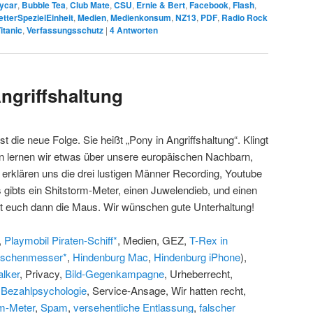
ycar
,
Bubble Tea
,
Club Mate
,
CSU
,
Ernie & Bert
,
Facebook
,
Flash
,
etterSpezielEinheit
,
Medien
,
Medienkonsum
,
NZ13
,
PDF
,
Radio Rock
itanic
,
Verfassungsschutz
|
4
Antworten
ngriffshaltung
st die neue Folge. Sie heißt „Pony in Angriffshaltung“. Klingt
nn lernen wir etwas über unsere europäischen Nachbarn,
 erklären uns die drei lustigen Männer Recording, Youtube
ibts ein Shitstorm-Meter, einen Juwelendieb, und einen
t euch dann die Maus. Wir wünschen gute Unterhaltung!
,
Playmobil Piraten-Schiff*
, Medien, GEZ,
T-Rex in
aschenmesser*
,
Hindenburg Mac
,
Hindenburg iPhone
),
alker
, Privacy,
Bild-Gegenkampagne
, Urheberrecht,
,
Bezahlpsychologie
, Service-Ansage, Wir hatten recht,
rm-Meter
,
Spam
,
versehentliche Entlassung
,
falscher