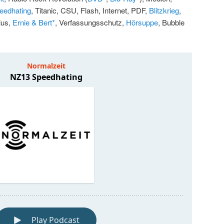
eedhating
, Titanic, CSU, Flash, Internet, PDF,
Blitzkrieg
,
lus,
Ernie & Bert*
, Verfassungsschutz,
Hörsuppe
, Bubble