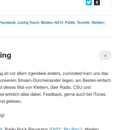
Facebook
,
Losing Touch
,
Medien
,
NZ15
,
Politik
,
Technik
,
Wahlen
|
ing
4
ng ist vor allem irgendwie anders, zumindest kam uns das
n unserem Stream-Durcheinander liegen, am Besten einfach
h ist dieses Mal von Klettern, über Radio, CSU und
a wirklich alles dabei. Feedback, gerne auch bei iTunes,
nd gelesen.
ng!
it
, Radio Rock Revolution (
DVD*
,
Blu-Ray*
), Medien,