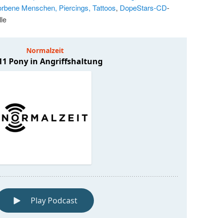
orbene Menschen, Piercings, Tattoos
,
DopeStars-CD
-
le