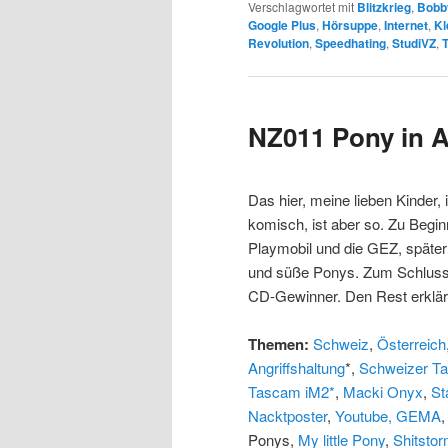
Verschlagwortet mit
Blitzkrieg
,
Bobb
Google Plus
,
Hörsuppe
,
Internet
,
Kl
Revolution
,
Speedhating
,
StudiVZ
,
T
NZ011 Pony in A
Das hier, meine lieben Kinder, i
komisch, ist aber so. Zu Begi
Playmobil und die GEZ, später
und süße Ponys. Zum Schluss g
CD-Gewinner. Den Rest erklär
Themen:
Schweiz
,
Österreich
Angriffshaltung
*,
Schweizer T
Tascam iM2*
,
Macki Onyx
,
St
Nacktposter
,
Youtube, GEMA
Ponys,
My little Pony
,
Shitsto