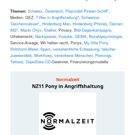
Themen:
Schweiz
,
Österreich
,
Playmobil Piraten-Schiff*
,
Medien, GEZ,
T-Rex in Angriffshaltung
*,
Schweizer
Taschenmesser*
,
Hindenburg Mac
,
Hindenburg iPhone
),
Tascam
iM2*
,
Macki Onyx
,
Stalker
, Privacy,
Bild-Gegenkampagne
,
Urheberrecht,
Nacktposter
,
Youtube, GEMA
,
Bezahlpsychologie
,
Service-Ansage, Wir hatten recht, Ponys,
My little Pony
,
Shitstorm-Meter
,
Spam
,
versehentliche Entlassung
,
falscher
Juwelendieb
,
Workflowy
,
verdorbene Menschen, Piercings,
Tattoos
,
DopeStars-CD
-Gewinner, Finanzierungsmodelle