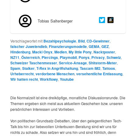
Tobias Saltenberger
Verschlagwortet mit
Bezahlpsychologie
,
Bild
,
CD-Gewinner
,
falscher Juwelendieb
,
Finanzierungsmodelle
,
GEMA
,
GEZ
,
Hindenburg
,
Macki Onyx
,
Medien
,
My little Pony
,
Nacktposter
,
NZ11
,
Österreich
,
Piercings
,
Playmobil
,
Ponys
,
Privacy
,
Schweiz
,
Schweizer Taschenmesser
,
Service-Ansage
,
Shitstorm-Meter
,
Spam
,
Stalker
,
T-Rex in Angriffshaltung
,
Tascam iM2
,
Tattoos
,
Urheberrecht
,
verdorbene Menschen
,
versehentliche Entlassung
,
Wir hatten recht
,
Workflowy
,
Youtube
Die Normalzeit ist eine dreiköpfige, monatliche Diskussionsrunde. Die
Themen ergeben sich meist aus aktuellem Geschehen bzw. unseren
persönlichen Interessen und Vorlieben.
Von politischen Grundsatz-Debatten, über den gelegentlichen Tech-
Talk bis hin zur liebevollen Unterbuxen-Beratung sind wir uns für
nichts zu schade. Also setzen wir uns hin und sind fröhlich, denn