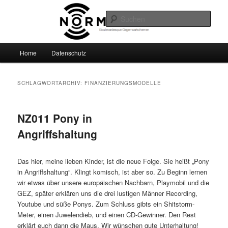
Zum
Zum
Boulevardesque Gegenwartsthemen
primären
sekundären
Such
Inhalt
Inhalt
springen
springen
Normalzeit
Hauptmenü
Home
Datenschutz
SCHLAGWORTARCHIV:
FINANZIERUNGSMODELLE
NZ011 Pony in
Angriffshaltung
Das hier, meine lieben Kinder, ist die neue Folge. Sie heißt „Pony
in Angriffshaltung“. Klingt komisch, ist aber so. Zu Beginn lernen
wir etwas über unsere europäischen Nachbarn, Playmobil und die
GEZ, später erklären uns die drei lustigen Männer Recording,
Youtube und süße Ponys. Zum Schluss gibts ein Shitstorm-
Meter, einen Juwelendieb, und einen CD-Gewinner. Den Rest
erklärt euch dann die Maus. Wir wünschen gute Unterhaltung!