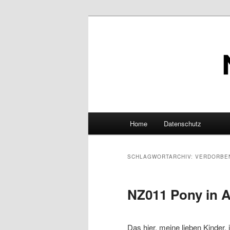
Zum
Zum
Boulevardesque Gegenwartst
primären
sekundären
Inhalt
Inhalt
Normalzeit
springen
springen
Hauptmenü
Home
Datenschutz
SCHLAGWORTARCHIV:
VERDORBE
NZ011 Pony in A
Das hier, meine lieben Kinder, i