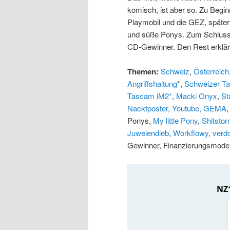
komisch, ist aber so. Zu Begi
Playmobil und die GEZ, später
und süße Ponys. Zum Schluss g
CD-Gewinner. Den Rest erklär
Themen:
Schweiz
,
Österreich
Angriffshaltung
*,
Schweizer T
Tascam iM2*
,
Macki Onyx
,
St
Nacktposter
,
Youtube, GEMA
Ponys,
My little Pony
,
Shitsto
Juwelendieb
,
Workflowy
,
verd
Gewinner, Finanzierungsmodel