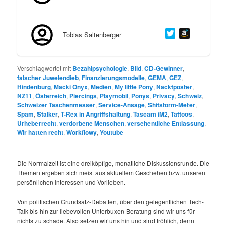
Tobias Saltenberger
Verschlagwortet mit
Bezahlpsychologie
,
Bild
,
CD-Gewinner
,
falscher Juwelendieb
,
Finanzierungsmodelle
,
GEMA
,
GEZ
,
Hindenburg
,
Macki Onyx
,
Medien
,
My little Pony
,
Nacktposter
,
NZ11
,
Österreich
,
Piercings
,
Playmobil
,
Ponys
,
Privacy
,
Schweiz
,
Schweizer Taschenmesser
,
Service-Ansage
,
Shitstorm-Meter
,
Spam
,
Stalker
,
T-Rex in Angriffshaltung
,
Tascam iM2
,
Tattoos
,
Urheberrecht
,
verdorbene Menschen
,
versehentliche Entlassung
,
Wir hatten recht
,
Workflowy
,
Youtube
Die Normalzeit ist eine dreiköpfige, monatliche Diskussionsrunde. Die
Themen ergeben sich meist aus aktuellem Geschehen bzw. unseren
persönlichen Interessen und Vorlieben.
Von politischen Grundsatz-Debatten, über den gelegentlichen Tech-
Talk bis hin zur liebevollen Unterbuxen-Beratung sind wir uns für
nichts zu schade. Also setzen wir uns hin und sind fröhlich, denn