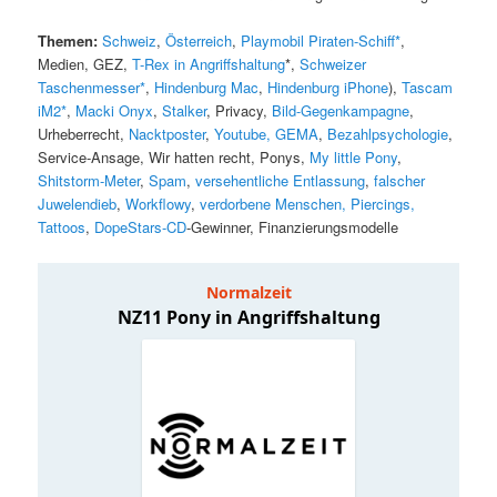
Themen:
Schweiz
,
Österreich
,
Playmobil Piraten-Schiff*
,
Medien, GEZ,
T-Rex in Angriffshaltung
*,
Schweizer
Taschenmesser*
,
Hindenburg Mac
,
Hindenburg iPhone
),
Tascam
iM2*
,
Macki Onyx
,
Stalker
, Privacy,
Bild-Gegenkampagne
,
Urheberrecht,
Nacktposter
,
Youtube, GEMA
,
Bezahlpsychologie
,
Service-Ansage, Wir hatten recht, Ponys,
My little Pony
,
Shitstorm-Meter
,
Spam
,
versehentliche Entlassung
,
falscher
Juwelendieb
,
Workflowy
,
verdorbene Menschen, Piercings,
Tattoos
,
DopeStars-CD
-Gewinner, Finanzierungsmodelle