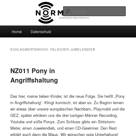
Zum
Zum
Boulevardesque Gegenwartsthemen
primären
sekundären
Such
Inhalt
Inhalt
springen
springen
Normalzeit
Hauptmenü
Home
Datenschutz
SCHLAGWORTARCHIV:
FALSCHER JUWELENDIEB
NZ011 Pony in
Angriffshaltung
Das hier, meine lieben Kinder, ist die neue Folge. Sie heißt „Pony
in Angriffshaltung“. Klingt komisch, ist aber so. Zu Beginn lernen
wir etwas über unsere europäischen Nachbarn, Playmobil und die
GEZ, später erklären uns die drei lustigen Männer Recording,
Youtube und süße Ponys. Zum Schluss gibts ein Shitstorm-
Meter, einen Juwelendieb, und einen CD-Gewinner. Den Rest
erklärt euch dann die Maus. Wir wünschen gute Unterhaltung!